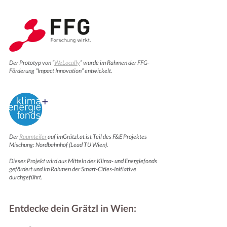
Der Prototyp von “
WeLocally
” wurde im Rahmen der FFG-
Förderung “Impact Innovation” entwickelt.
Der
Raumteiler
auf imGrätzl.at ist Teil des F&E Projektes
Mischung: Nordbahnhof (Lead TU Wien).
Dieses Projekt wird aus Mitteln des Klima- und Energiefonds
gefördert und im Rahmen der Smart-Cities-Initiative
durchgeführt.
Entdecke dein Grätzl in Wien: