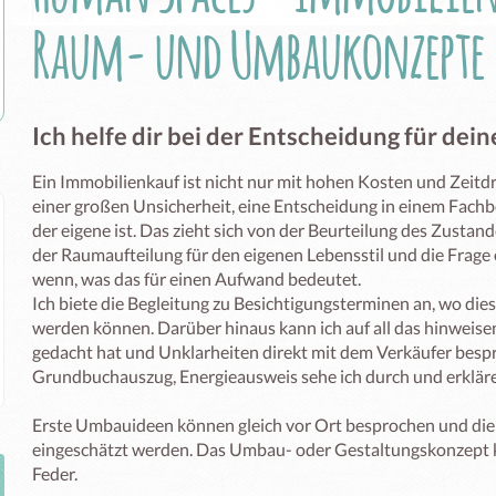
Raum- und Umbaukonzepte
Ich helfe dir bei der Entscheidung für de
Ein Immobilienkauf ist nicht nur mit hohen Kosten und Zeitd
einer großen Unsicherheit, eine Entscheidung in einem Fachber
der eigene ist. Das zieht sich von der Beurteilung des Zustan
der Raumaufteilung für den eigenen Lebensstil und die Frag
wenn, was das für einen Aufwand bedeutet. 

Ich biete die Begleitung zu Besichtigungsterminen an, wo die
werden können. Darüber hinaus kann ich auf all das hinweisen,
gedacht hat und Unklarheiten direkt mit dem Verkäufer bespr
Grundbuchauszug, Energieausweis sehe ich durch und erkläre i
Erste Umbauideen können gleich vor Ort besprochen und die 
eingeschätzt werden. Das Umbau- oder Gestaltungskonzept k
Feder.
