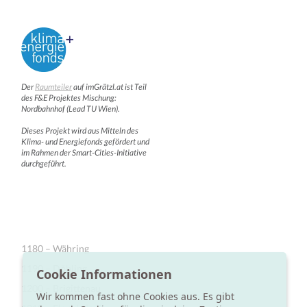
Der
Raumteiler
auf imGrätzl.at ist Teil
des F&E Projektes Mischung:
Nordbahnhof (Lead TU Wien).
Dieses Projekt wird aus Mitteln des
Klima- und Energiefonds gefördert und
im Rahmen der Smart-Cities-Initiative
durchgeführt.
1180 – Währing
1190 – Döbling
Cookie Informationen
1200 – Brigittenau
Wir kommen fast ohne Cookies aus. Es gibt