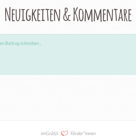
Neuigkeiten & Kommentare
imGrätzl
Förder*innen