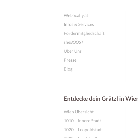
WeLocally.at
Infos & Services
Fördermitgliedschaft
she
BOOST
Über Uns
Presse
Blog
Entdecke dein Grätzl in Wie
Wien Übersicht
1010 – Innere Stadt
1020 – Leopoldstadt