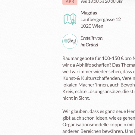
Von 18:00 bis 20:00 Uhr
APR
Magdas
Laufbergergasse 12
1020 Wien
Erstellt von:
imGrätzl
Raumangebote für 100-150 € pro Mo
wir da Abhilfe schaffen? Das Thema 
weil wir immer wieder sehen, dass 
Kunst-& Kulturschaffenden, Verein
lokalen Macher*innen, auch Bewohn
Kreis, echte Lösungsansätze, die st
nicht in Sicht. 

Wir glauben, dass es ganz neue He
gibt auch schon Ideen, wie es gehen
Organisationsmodelle koppeln mit di
anderen Bereichen bewähren. Uns is