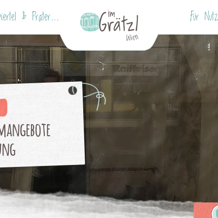
Böcklinviertel & Pratercottage
Für Nutz
umangebote
ung