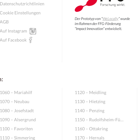
Datenschutzrichtlinien
Cookie Einstellungen
Der Prototyp von “
WeLocally
” wurde
AGB
im Rahmen der FFG-Förderung
“Impact Innovation” entwickelt.
Auf Instagram
Auf Facebook
n:
1060 – Mariahilf
1120 – Meidling
1070 – Neubau
1130 – Hietzing
1080 – Josefstadt
1140 – Penzing
1090 – Alsergrund
1150 – Rudolfsheim-Fünfhaus
1100 – Favoriten
1160 – Ottakring
1110 – Simmering
1170 – Hernals