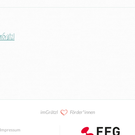
mGrätzl
imGrätzl
Förder*innen
Impressum