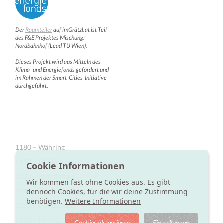
Der
Raumteiler
auf imGrätzl.at ist Teil
des F&E Projektes Mischung:
Nordbahnhof (Lead TU Wien).
Dieses Projekt wird aus Mitteln des
Klima- und Energiefonds gefördert und
im Rahmen der Smart-Cities-Initiative
durchgeführt.
1180 – Währing
1190 – Döbling
Cookie Informationen
1200 – Brigittenau
Wir kommen fast ohne Cookies aus. Es gibt
1210 – Floridsdorf
dennoch Cookies, für die wir deine Zustimmung
benötigen.
Weitere Informationen
1220 – Donaustadt
1230 – Liesing
Cookies akzeptieren
Einstellungen