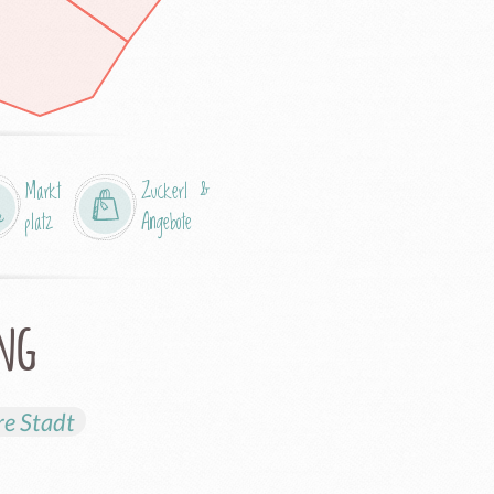
Markt
Zuckerl &
platz
Angebote
ung
re Stadt