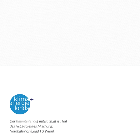
Der
Raumteiler
auf imGrätzl.at ist Teil
des F&E Projektes Mischung:
Nordbahnhof (Lead TU Wien).