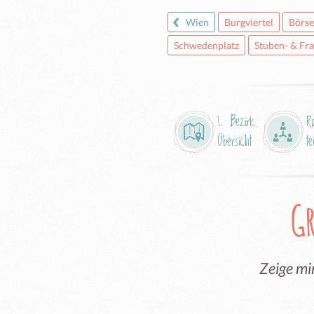
Wien
Burgviertel
Börse
Schwedenplatz
Stuben- & Fra
1. Bezirk
R
Übersicht
te
G
Zeige m