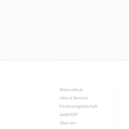
WeLocally.at
Infos & Services
Fördermitgliedschaft
she
BOOST
Über Uns