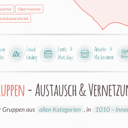
viertel
Opernviertel
nziskanerviertel
aum
Crowd
Events &
Anbieter &
iler
funding
Workshops
Macherinnen
ruppen
- Austausch & Vernetz
ir Gruppen aus
allen Kategorien
, in
1010 – Inne