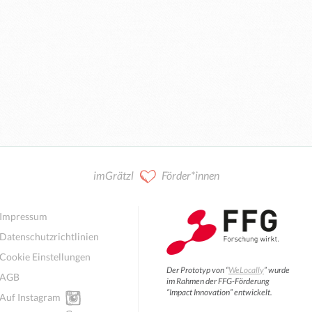
imGrätzl
Förder*innen
Impressum
Datenschutzrichtlinien
Cookie Einstellungen
Der Prototyp von “
WeLocally
” wurde
AGB
im Rahmen der FFG-Förderung
“Impact Innovation” entwickelt.
Auf Instagram