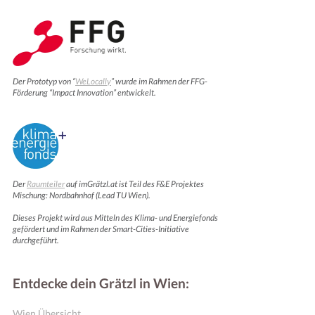
Der Prototyp von “
WeLocally
” wurde im Rahmen der FFG-
Förderung “Impact Innovation” entwickelt.
Der
Raumteiler
auf imGrätzl.at ist Teil des F&E Projektes
Mischung: Nordbahnhof (Lead TU Wien).
Dieses Projekt wird aus Mitteln des Klima- und Energiefonds
gefördert und im Rahmen der Smart-Cities-Initiative
durchgeführt.
Entdecke dein Grätzl in Wien:
Wien Übersicht