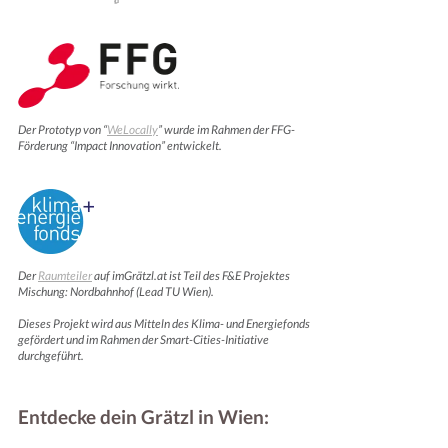
Der Prototyp von “
WeLocally
” wurde im Rahmen der FFG-
Förderung “Impact Innovation” entwickelt.
Der
Raumteiler
auf imGrätzl.at ist Teil des F&E Projektes
Mischung: Nordbahnhof (Lead TU Wien).
Dieses Projekt wird aus Mitteln des Klima- und Energiefonds
gefördert und im Rahmen der Smart-Cities-Initiative
durchgeführt.
Entdecke dein Grätzl in Wien: