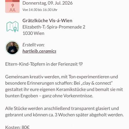
Donnerstag, 09. Jul. 2026
9
JUL
Von 14:30 bis 16:30 Uhr
Grätzlküche Vis-á-Wien
Elizabeth-T.-Spira-Promenade 2
1030 Wien
Erstellt von:
hartleib.ceramics
Eltern-Kind-Töpfern in der Ferienzeit 💛

Gemeinsam kreativ werden, mit Ton experimentieren und 
besondere Erinnerungen schaffen: Bei „clay & connect“ 
gestaltet ihr eure eigenen Keramikstücke und bemalt sie mit 
bunten Engoben – ganz ohne Vorkenntnisse.

Alle Stücke werden anschließend transparent glasiert und 
gebrannt und können ca. 3 Wochen später abgeholt werden.

Kosten: 80€
