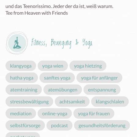
und das Teenorissimo. Jeder der da ist, weiß warum.

Tee from Heaven with Friends
Fitness, Bewegung & Yoga
klangyoga
yoga wien
yoga hietzing
hatha yoga
sanftes yoga
yoga für anfänger
atemtraining
atemübungen
entspannung
stressbewältigung
achtsamkeit
klangschlalen
mediation
online-yoga
yoga für frauen
selbstfürsorge
podcast
gesundheitsförderung