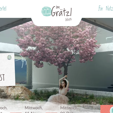
ertel
Für Nutz
st
och,
Mittwoch,
Mittwoch,