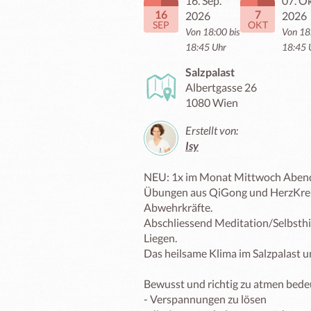
16. Sep.
07. Ok
16
7
2026
2026
SEP
OKT
Von 18:00 bis
Von 18
18:45 Uhr
18:45 
Salzpalast
Albertgasse 26
1080 Wien
Erstellt von:
Isy
NEU: 1x im Monat Mittwoch Abend
Übungen aus QiGong und HerzKreis
Abwehrkräfte.

Abschliessend Meditation/Selbsthi
Liegen.

Das heilsame Klima im Salzpalast un
Bewusst und richtig zu atmen bedeu
- Verspannungen zu lösen
