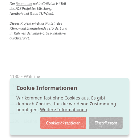
Der
Raumteiler
auf imGrätzl.at ist Teil
des F&E Projektes Mischung:
Nordbahnhof (Lead TU Wien).
Dieses Projekt wird aus Mitteln des
Klima- und Energiefonds gefördert und
im Rahmen der Smart-Cities-Initiative
durchgeführt.
1180 – Währing
1190 – Döbling
Cookie Informationen
1200 – Brigittenau
Wir kommen fast ohne Cookies aus. Es gibt
1210 – Floridsdorf
dennoch Cookies, für die wir deine Zustimmung
benötigen.
Weitere Informationen
1220 – Donaustadt
1230 – Liesing
Cookies akzeptieren
Einstellungen