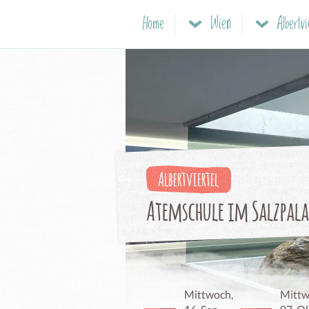
Home
Wien
Albertvi
Albertviertel
Atemschule im Salzpala
Mittwoch,
Mittw