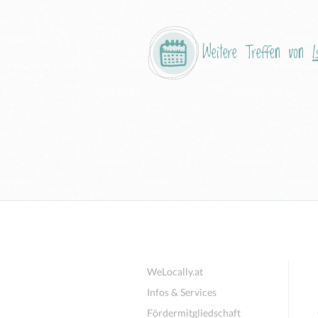
Weitere Treffen von
I
WeLocally.at
Infos & Services
Fördermitgliedschaft