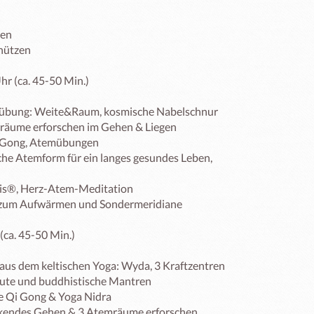
en

nützen

(ca. 45-50 Min.)

rübung: Weite&Raum, kosmische Nabelschnur

räume erforschen im Gehen & Liegen

Gong, Atemübungen 

he Atemform für ein langes gesundes Leben, 
is®, Herz-Atem-Meditation 

 zum Aufwärmen und Sondermeridiane

a. 45-50 Min.)

us dem keltischen Yoga: Wyda, 3 Kraftzentren 

ute und buddhistische Mantren

 Qi Gong & Yoga Nidra

kendes Gehen & 3 Atemräume erforschen
