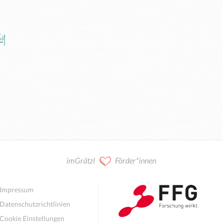
sy
imGrätzl
Förder*innen
Impressum
Datenschutzrichtlinien
Cookie Einstellungen