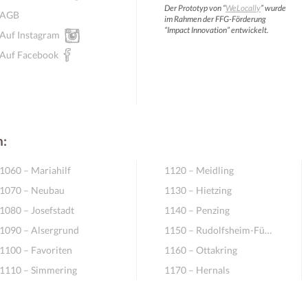
Der Prototyp von “
WeLocally
” wurde
AGB
im Rahmen der FFG-Förderung
“Impact Innovation” entwickelt.
Auf Instagram
Auf Facebook
n:
1060 – Mariahilf
1120 – Meidling
1070 – Neubau
1130 – Hietzing
1080 – Josefstadt
1140 – Penzing
1090 – Alsergrund
1150 – Rudolfsheim-Fünfhaus
1100 – Favoriten
1160 – Ottakring
1110 – Simmering
1170 – Hernals