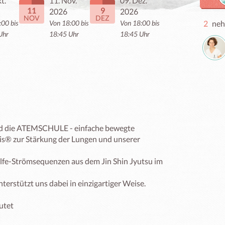
t.
11. Nov.
09. Dez.
11
9
2026
2026
NOV
DEZ
:00 bis
Von 18:00 bis
Von 18:00 bis
2
neh
Uhr
18:45 Uhr
18:45 Uhr
 die ATEMSCHULE - einfache bewegte 
® zur Stärkung der Lungen und unserer 
lfe-Strömsequenzen aus dem Jin Shin Jyutsu im 
terstützt uns dabei in einzigartiger Weise.

tet
