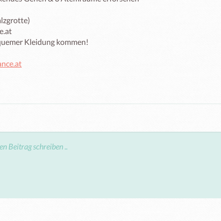
alzgrotte)

.at

equemer Kleidung kommen!

nce.at