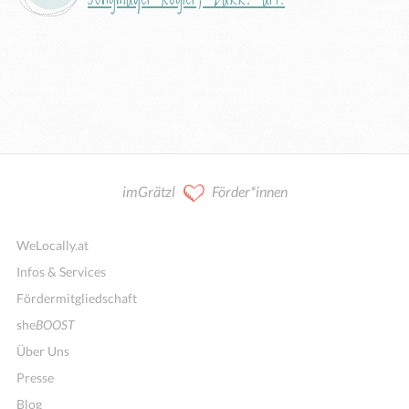
imGrätzl
Förder*innen
WeLocally.at
Infos & Services
Fördermitgliedschaft
she
BOOST
Über Uns
Presse
Blog