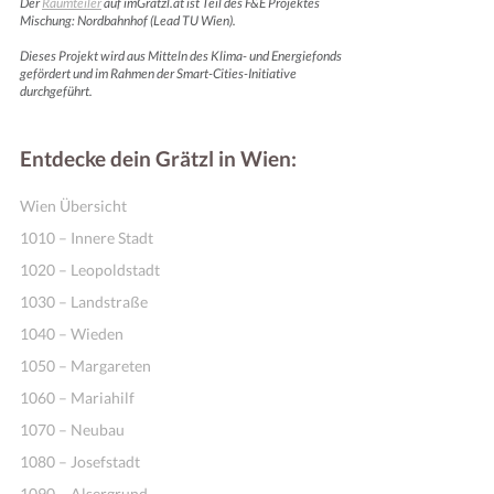
Der
Raumteiler
auf imGrätzl.at ist Teil des F&E Projektes
Mischung: Nordbahnhof (Lead TU Wien).
Dieses Projekt wird aus Mitteln des Klima- und Energiefonds
gefördert und im Rahmen der Smart-Cities-Initiative
durchgeführt.
Entdecke dein Grätzl in Wien:
Wien Übersicht
1010 – Innere Stadt
1020 – Leopoldstadt
1030 – Landstraße
1040 – Wieden
1050 – Margareten
1060 – Mariahilf
1070 – Neubau
1080 – Josefstadt
1090 – Alsergrund