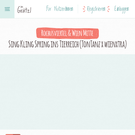
Für NutzerInnen
Registrieren
Einloggen
Rochusviertel & Wien Mitte
Sing Kling Spring ins Tierreich (TonTanz x wienxtra)