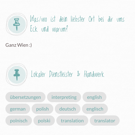
Was/wo ist dein liebster Ort bei dir ums 
Eck und warum?
Ganz Wien :)
Lokaler Dienstleister & Handwerk
übersetzungen
interpreting
english
german
polish
deutsch
englisch
polnisch
polski
translation
translator